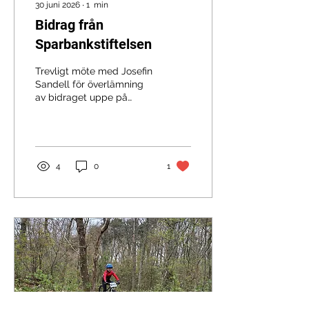
30 juni 2026
∙
1
min
Bidrag från
Sparbankstiftelsen
Trevligt möte med Josefin
Sandell för överlämning
av bidraget uppe på
banan. ☀️😀 Stort TACK till
Sparbanken Skåne och
Sparbankstiftelsen
bidraget!! 🤩
4
0
1