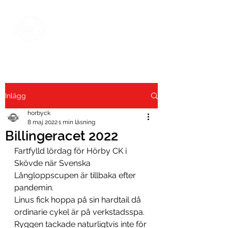
Inlägg
horbyck
8 maj 2022
1 min läsning
Billingeracet 2022
Fartfylld lördag för Hörby CK i 
Skövde när Svenska 
Långloppscupen är tillbaka efter 
pandemin.
Linus fick hoppa på sin hardtail då 
ordinarie cykel är på verkstadsspa.
Ryggen tackade naturligtvis inte för 