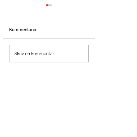
Kommentarer
Bidrag från
Varberg MTB Me
Skriv en kommentar...
Sparbankstiftelsen
2025