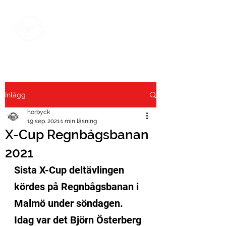
Inlägg
horbyck
19 sep. 2021
1 min läsning
X-Cup Regnbågsbanan
2021
Sista X-Cup deltävlingen 
kördes på Regnbågsbanan i 
Malmö under söndagen.
Idag var det Björn Österberg 