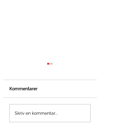
Kommentarer
Bidrag från
Varberg MTB Me
Skriv en kommentar...
Sparbankstiftelsen
2025