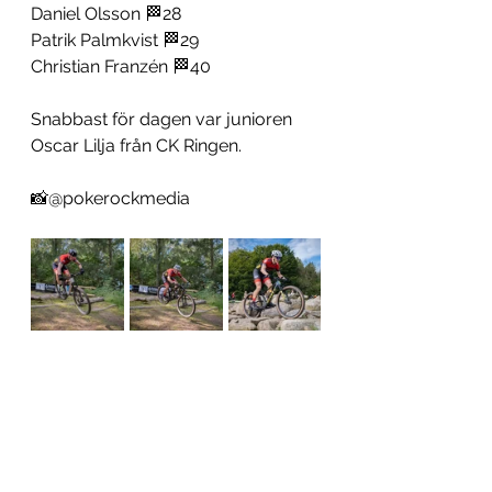
Daniel Olsson 🏁28
Patrik Palmkvist 🏁29
Christian Franzén 🏁40
Snabbast för dagen var junioren
Oscar Lilja från CK Ringen.
📸@pokerockmedia