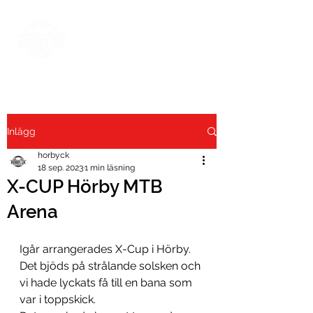
Inlägg
horbyck
18 sep. 2023
1 min läsning
X-CUP Hörby MTB
Arena
Igår arrangerades X-Cup i Hörby. 
Det bjöds på strålande solsken och 
vi hade lyckats få till en bana som 
var i toppskick.