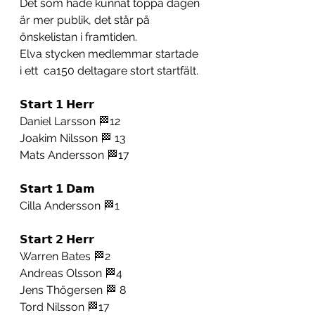
Det som hade kunnat toppa dagen 
är mer publik, det står på 
önskelistan i framtiden. 
Elva stycken medlemmar startade 
i ett  ca150 deltagare stort startfält.
𝗦𝘁𝗮𝗿𝘁 𝟭 𝗛𝗲𝗿𝗿
Daniel Larsson 🏁12
Joakim Nilsson 🏁 13
Mats Andersson 🏁17
𝗦𝘁𝗮𝗿𝘁 𝟭 𝗗𝗮𝗺
Cilla Andersson 🏁1
𝗦𝘁𝗮𝗿𝘁 𝟮 𝗛𝗲𝗿𝗿
Warren Bates 🏁2 
Andreas Olsson 🏁4
Jens Thögersen 🏁 8
Tord Nilsson 🏁17